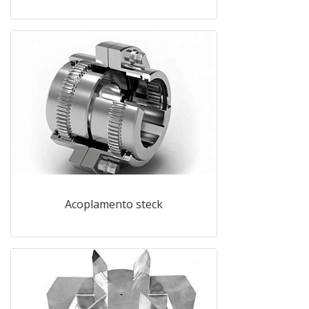
Acoplamento steck