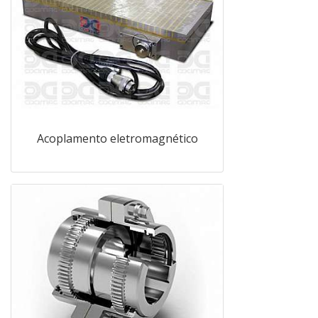
Acoplamento eletromagnético