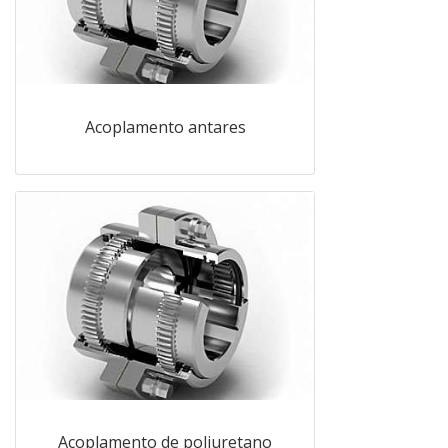
Acoplamento antares
Acoplamento de poliuretano