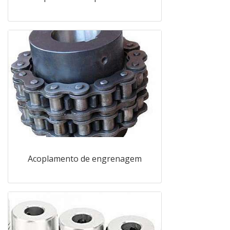
Acoplamento de engrenagem