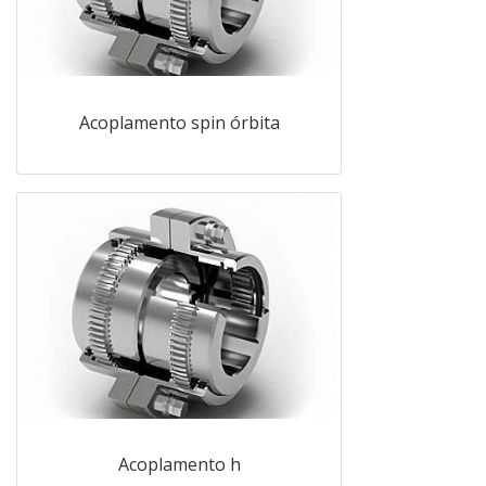
Acoplamento spin órbita
Acoplamento h