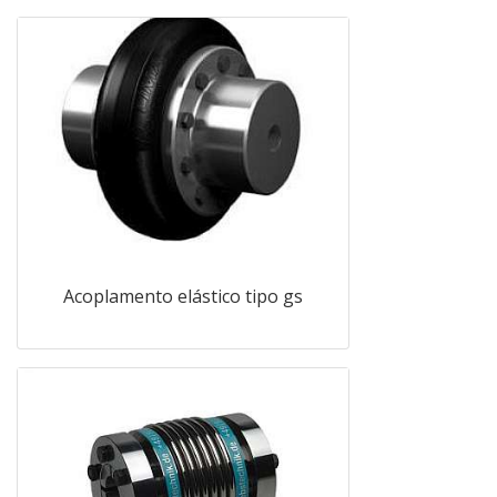
Acoplamento elástico tipo gs