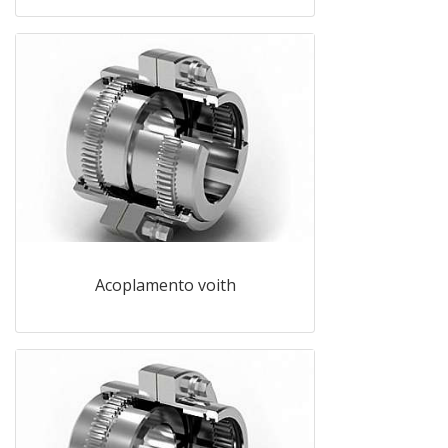
Acoplamento voith