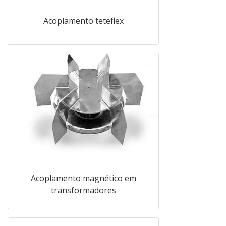
Acoplamento teteflex
Acoplamento magnético em
transformadores