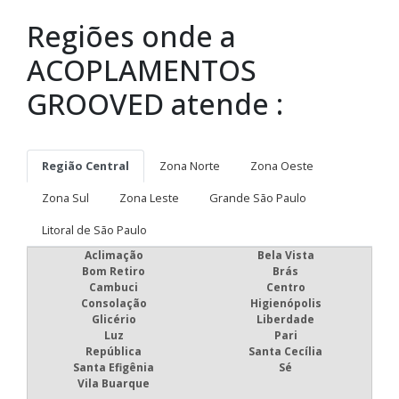
Regiões onde a
ACOPLAMENTOS
GROOVED atende :
Região Central
Zona Norte
Zona Oeste
Zona Sul
Zona Leste
Grande São Paulo
Litoral de São Paulo
Aclimação
Bela Vista
Bom Retiro
Brás
Cambuci
Centro
Consolação
Higienópolis
Glicério
Liberdade
Luz
Pari
República
Santa Cecília
Santa Efigênia
Sé
Vila Buarque