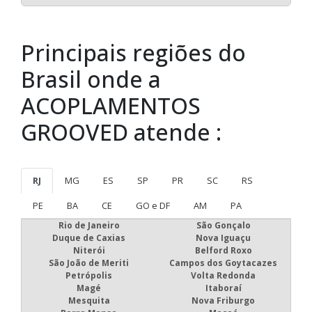
Principais regiões do
Brasil onde a
ACOPLAMENTOS
GROOVED atende :
RJ
MG
ES
SP
PR
SC
RS
PE
BA
CE
GO e DF
AM
PA
Rio de Janeiro
São Gonçalo
Duque de Caxias
Nova Iguaçu
Niterói
Belford Roxo
São João de Meriti
Campos dos Goytacazes
Petrópolis
Volta Redonda
Magé
Itaboraí
Mesquita
Nova Friburgo