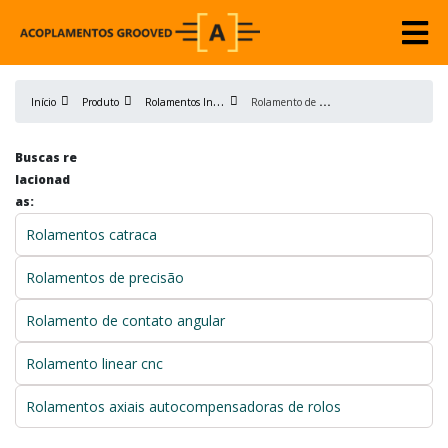
R
olamentos Industriais
R
olamento de esfera dupla carreira
Início
Produto
Buscas re
lacionad
as:
Rolamentos catraca
Rolamentos de precisão
Rolamento de contato angular
Rolamento linear cnc
Rolamentos axiais autocompensadoras de rolos