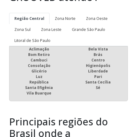
Região Central
Zona Norte
Zona Oeste
Zona Sul
Zona Leste
Grande São Paulo
Litoral de São Paulo
Aclimação
Bela Vista
Bom Retiro
Brás
Cambuci
Centro
Consolação
Higienópolis
Glicério
Liberdade
Luz
Pari
República
Santa Cecília
Santa Efigênia
Sé
Vila Buarque
Principais regiões do
Brasil onde a