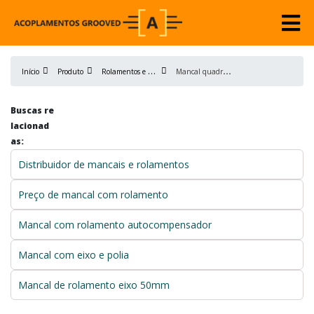
R
olamentos e Mancais
M
ancal quadrado de bronze sp
Início
Produto
Buscas re
lacionad
as:
Distribuidor de mancais e rolamentos
Preço de mancal com rolamento
Mancal com rolamento autocompensador
Mancal com eixo e polia
Mancal de rolamento eixo 50mm