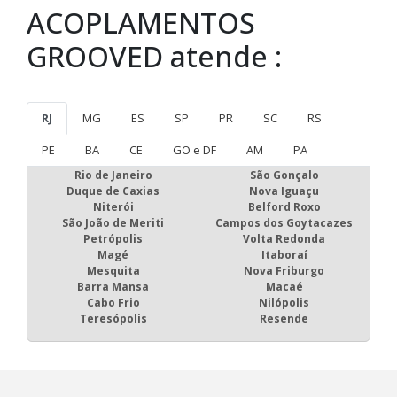
ACOPLAMENTOS
GROOVED atende :
RJ
MG
ES
SP
PR
SC
RS
PE
BA
CE
GO e DF
AM
PA
Rio de Janeiro
São Gonçalo
Duque de Caxias
Nova Iguaçu
Niterói
Belford Roxo
São João de Meriti
Campos dos Goytacazes
Petrópolis
Volta Redonda
Magé
Itaboraí
Mesquita
Nova Friburgo
Barra Mansa
Macaé
Cabo Frio
Nilópolis
Teresópolis
Resende