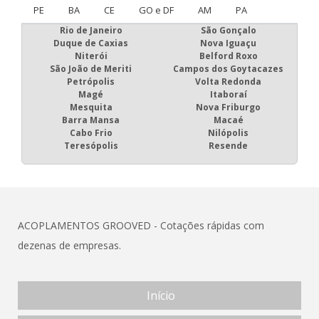
PE
BA
CE
GO e DF
AM
PA
Rio de Janeiro
São Gonçalo
Duque de Caxias
Nova Iguaçu
Niterói
Belford Roxo
São João de Meriti
Campos dos Goytacazes
Petrópolis
Volta Redonda
Magé
Itaboraí
Mesquita
Nova Friburgo
Barra Mansa
Macaé
Cabo Frio
Nilópolis
Teresópolis
Resende
ACOPLAMENTOS GROOVED - Cotações rápidas com
dezenas de empresas.
Início