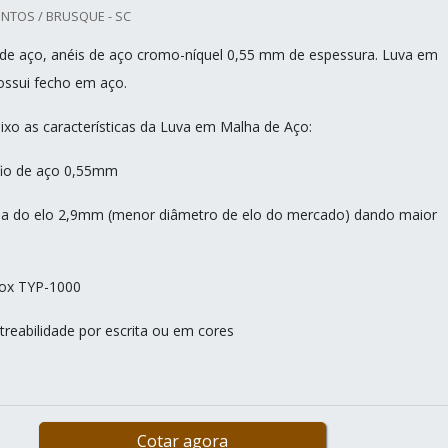
NTOS / BRUSQUE - SC
de aço, anéis de aço cromo-níquel 0,55 mm de espessura. Luva em
ossui fecho em aço.
o as características da Luva em Malha de Aço:
fio de aço 0,55mm
rna do elo 2,9mm (menor diâmetro de elo do mercado) dando maior
inox TYP-1000
treabilidade por escrita ou em cores
Cotar agora