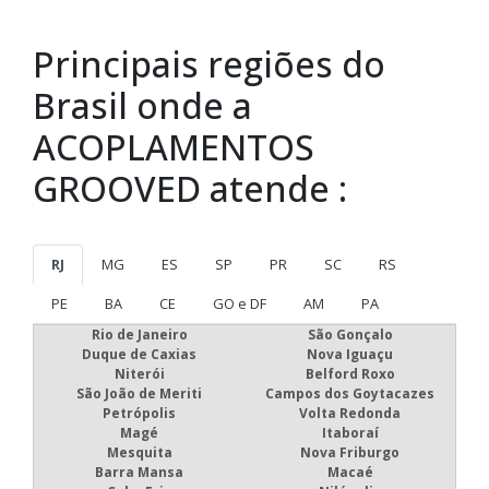
Principais regiões do
Brasil onde a
ACOPLAMENTOS
GROOVED atende :
RJ
MG
ES
SP
PR
SC
RS
PE
BA
CE
GO e DF
AM
PA
Rio de Janeiro
São Gonçalo
Duque de Caxias
Nova Iguaçu
Niterói
Belford Roxo
São João de Meriti
Campos dos Goytacazes
Petrópolis
Volta Redonda
Magé
Itaboraí
Mesquita
Nova Friburgo
Barra Mansa
Macaé