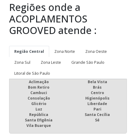
Regiões onde a
ACOPLAMENTOS
GROOVED atende :
Região Central
Zona Norte
Zona Oeste
Zona Sul
Zona Leste
Grande São Paulo
Litoral de São Paulo
Aclimação
Bela Vista
Bom Retiro
Brás
Cambuci
Centro
Consolação
Higienópolis
Glicério
Liberdade
Luz
Pari
República
Santa Cecília
Santa Efigênia
Sé
Vila Buarque