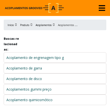
A
coplamentos tipo garra
Início
Produto
Acoplamentos
Buscas re
lacionad
as:
Acoplamento de engrenagem tipo g
Acoplamento de garra
Acoplamento de disco
Acoplamentos gummi preço
Acoplamento quimiosmótico