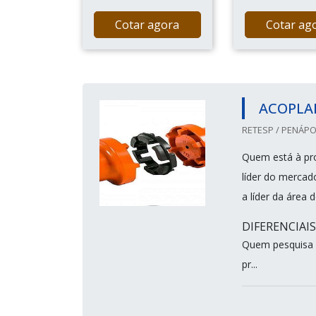
Cotar agora
Cotar ag
ACOPLA
RETESP / PENÁPOL
Quem está à pro
líder do mercad
a líder da área 
DIFERENCIAI
Quem pesquisa 
pr...