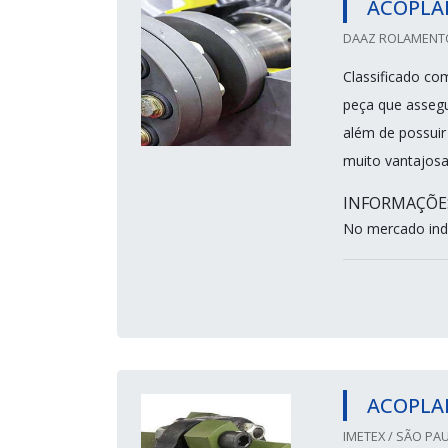
ACOPLA
DAAZ ROLAMENTOS
Classificado co
peça que assegu
além de possuir
muito vantajosa
INFORMAÇÕE
No mercado indu
ACOPLA
IMETEX / SÃO PAU