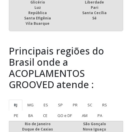
Glicério
Liberdade
Luz
Pari
República
Santa Cecília
Santa Efigênia
Sé
Vila Buarque
Principais regiões do
Brasil onde a
ACOPLAMENTOS
GROOVED atende :
RJ
MG
ES
SP
PR
SC
RS
PE
BA
CE
GO e DF
AM
PA
Rio de Janeiro
São Gonçalo
Duque de Caxias
Nova Iguaçu