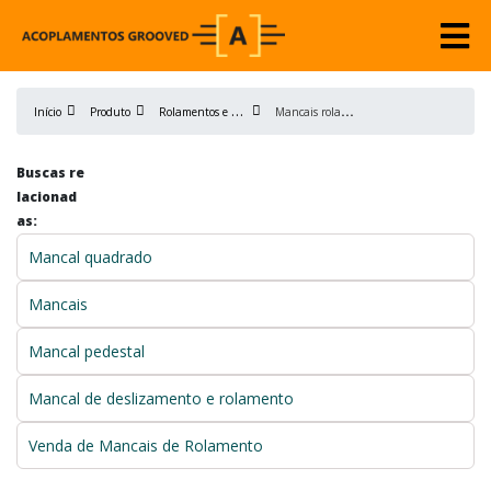
R
olamentos e Mancais
M
ancais rolamentados para roletes
Início
Produto
Buscas re
lacionad
as:
Mancal quadrado
Mancais
Mancal pedestal
Mancal de deslizamento e rolamento
Venda de Mancais de Rolamento