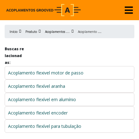
A
coplamentos flexíveis
A
coplamento flexível elástico tipo cruzeta
Início
Produto
Buscas re
lacionad
as:
Acoplamento flexivel motor de passo
Acoplamento flexível aranha
Acoplamento flexível em alumínio
Acoplamento flexível encoder
Acoplamento flexível para tubulação