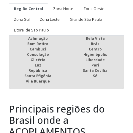
Região Central
Zona Norte
Zona Oeste
Zona Sul
Zona Leste
Grande São Paulo
Litoral de São Paulo
Aclimação
Bela Vista
Bom Retiro
Brás
Cambuci
Centro
Consolação
Higienópolis
Glicério
Liberdade
Luz
Pari
República
Santa Cecília
Santa Efigênia
Sé
Vila Buarque
Principais regiões do
Brasil onde a
ACOPLAMENTOS