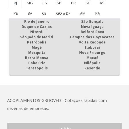
RJ
MG
ES
SP
PR
SC
RS
PE
BA
CE
GO e DF
AM
PA
Rio de Janeiro
São Gonçalo
Duque de Caxias
Nova Iguaçu
Niterói
Belford Roxo
São João de Meriti
Campos dos Goytacazes
Petrópolis
Volta Redonda
Magé
Itaboraí
Mesquita
Nova Friburgo
Barra Mansa
Macaé
Cabo Frio
Nilópolis
Teresópolis
Resende
ACOPLAMENTOS GROOVED - Cotações rápidas com
dezenas de empresas.
Início