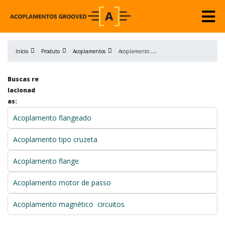
A
coplamento de borracha flexível
Início
Produto
Acoplamentos
Buscas re
lacionad
as:
Acoplamento flangeado
Acoplamento tipo cruzeta
Acoplamento flange
Acoplamento motor de passo
Acoplamento magnético circuitos