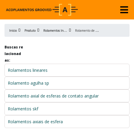
R
olamentos Industriais
R
olamento de roda preço
Início
Produto
Buscas re
lacionad
as:
Rolamentos lineares
Rolamento agulha sp
Rolamento axial de esferas de contato angular
Rolamentos skf
Rolamentos axiais de esfera