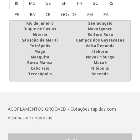
RJ
MG
ES
SP
PR
SC
RS
PE
BA
CE
GO e DF
AM
PA
Rio de Janeiro
São Gonçalo
Duque de Caxias
Nova Iguaçu
Niterói
Belford Roxo
São João de Meriti
Campos dos Goytacazes
Petrópolis
Volta Redonda
Magé
Itaboraí
Mesquita
Nova Friburgo
Barra Mansa
Macaé
Cabo Frio
Nilópolis
Teresópolis
Resende
ACOPLAMENTOS GROOVED - Cotações rápidas com
dezenas de empresas.
Início