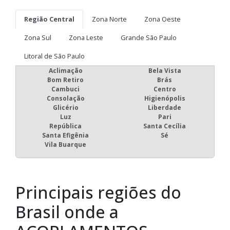
Região Central
Zona Norte
Zona Oeste
Zona Sul
Zona Leste
Grande São Paulo
Litoral de São Paulo
Aclimação
Bela Vista
Bom Retiro
Brás
Cambuci
Centro
Consolação
Higienópolis
Glicério
Liberdade
Luz
Pari
República
Santa Cecília
Santa Efigênia
Sé
Vila Buarque
Principais regiões do
Brasil onde a