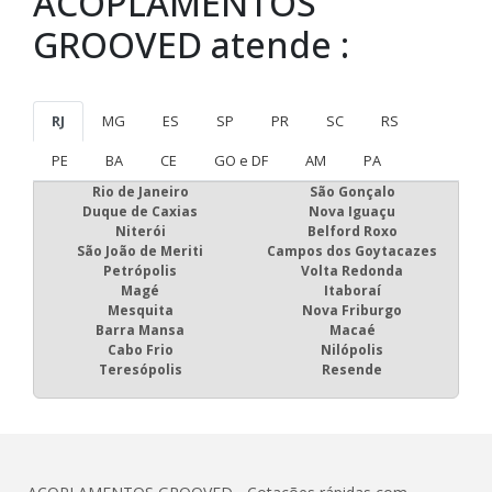
ACOPLAMENTOS
GROOVED atende :
RJ
MG
ES
SP
PR
SC
RS
PE
BA
CE
GO e DF
AM
PA
Rio de Janeiro
São Gonçalo
Duque de Caxias
Nova Iguaçu
Niterói
Belford Roxo
São João de Meriti
Campos dos Goytacazes
Petrópolis
Volta Redonda
Magé
Itaboraí
Mesquita
Nova Friburgo
Barra Mansa
Macaé
Cabo Frio
Nilópolis
Teresópolis
Resende