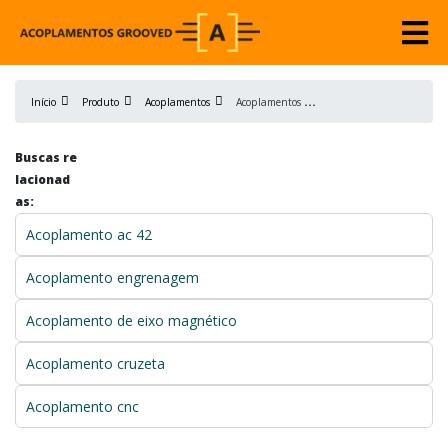
A
coplamentos para motores elétricos
Início
Produto
Acoplamentos
Buscas re
lacionad
as:
Acoplamento ac 42
Acoplamento engrenagem
Acoplamento de eixo magnético
Acoplamento cruzeta
Acoplamento cnc