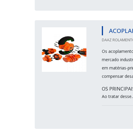
ACOPLA
DAAZ ROLAMENTOS
Os acoplamentos
mercado industr
em matérias-prim
compensar desa
OS PRINCIPA
Ao tratar desse..