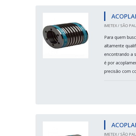
ACOPLA
IMETEX / SÃO PAU
Para quem busc
altamente quali
encontrando a s
é por acoplamen
precisão com c
ACOPLA
IMETEX / SÃO PAU