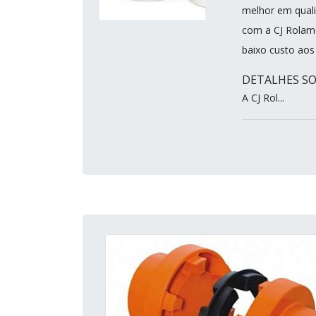
melhor em quali
com a CJ Rolame
baixo custo aos 
DETALHES SO
A CJ Rol...