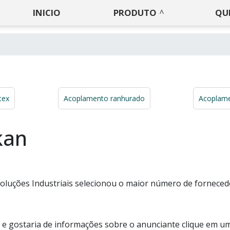
INICIO
PRODUTO
QU
tex
Acoplamento ranhurado
Acoplame
kan
oluções Industriais selecionou o maior número de fornece
 e gostaria de informações sobre o anunciante clique em u