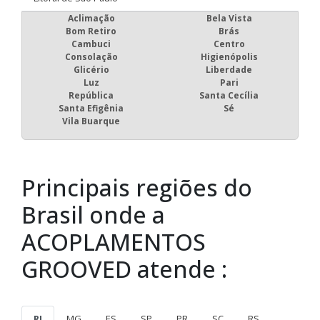
Aclimação
Bela Vista
Bom Retiro
Brás
Cambuci
Centro
Consolação
Higienópolis
Glicério
Liberdade
Luz
Pari
República
Santa Cecília
Santa Efigênia
Sé
Vila Buarque
Principais regiões do
Brasil onde a
ACOPLAMENTOS
GROOVED atende :
RJ
MG
ES
SP
PR
SC
RS