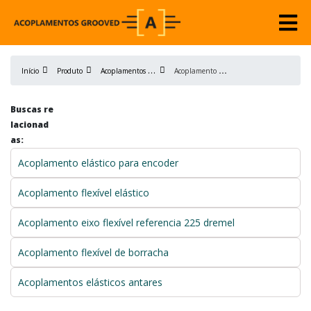
A
coplamentos flexíveis
A
coplamento flexível antares
Início
Produto
Buscas re
lacionad
as:
Acoplamento elástico para encoder
Acoplamento flexível elástico
Acoplamento eixo flexível referencia 225 dremel
Acoplamento flexível de borracha
Acoplamentos elásticos antares