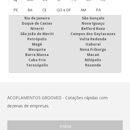
PE
BA
CE
GO e DF
AM
PA
Rio de Janeiro
São Gonçalo
Duque de Caxias
Nova Iguaçu
Niterói
Belford Roxo
São João de Meriti
Campos dos Goytacazes
Petrópolis
Volta Redonda
Magé
Itaboraí
Mesquita
Nova Friburgo
Barra Mansa
Macaé
Cabo Frio
Nilópolis
Teresópolis
Resende
ACOPLAMENTOS GROOVED - Cotações rápidas com
dezenas de empresas.
Início