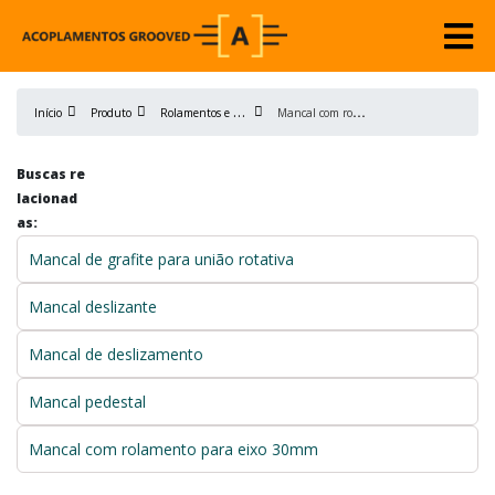
R
olamentos e Mancais
M
ancal com rolamento 30mm
Início
Produto
Buscas re
lacionad
as:
Mancal de grafite para união rotativa
Mancal deslizante
Mancal de deslizamento
Mancal pedestal
Mancal com rolamento para eixo 30mm