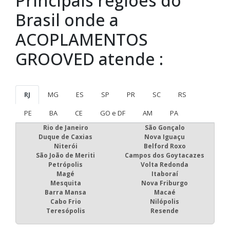
Principais regiões do
Brasil onde a
ACOPLAMENTOS
GROOVED atende :
RJ
MG
ES
SP
PR
SC
RS
PE
BA
CE
GO e DF
AM
PA
Rio de Janeiro
São Gonçalo
Duque de Caxias
Nova Iguaçu
Niterói
Belford Roxo
São João de Meriti
Campos dos Goytacazes
Petrópolis
Volta Redonda
Magé
Itaboraí
Mesquita
Nova Friburgo
Barra Mansa
Macaé
Cabo Frio
Nilópolis
Teresópolis
Resende