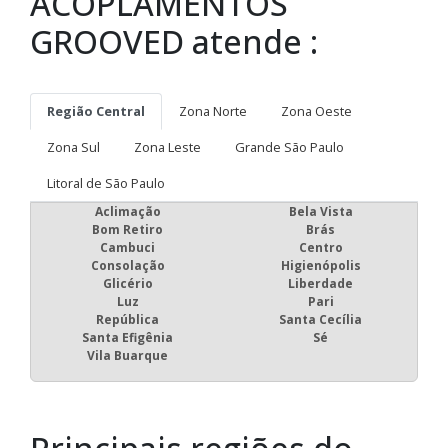
ACOPLAMENTOS
GROOVED atende :
Região Central
Zona Norte
Zona Oeste
Zona Sul
Zona Leste
Grande São Paulo
Litoral de São Paulo
Aclimação
Bela Vista
Bom Retiro
Brás
Cambuci
Centro
Consolação
Higienópolis
Glicério
Liberdade
Luz
Pari
República
Santa Cecília
Santa Efigênia
Sé
Vila Buarque