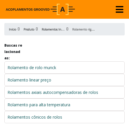
R
olamentos Industriais
R
olamento rígido de esferas
Início
Produto
Buscas re
lacionad
as:
Rolamento de rolo munck
Rolamento linear preço
Rolamentos axiais autocompensadoras de rolos
Rolamento para alta temperatura
Rolamentos cônicos de rolos