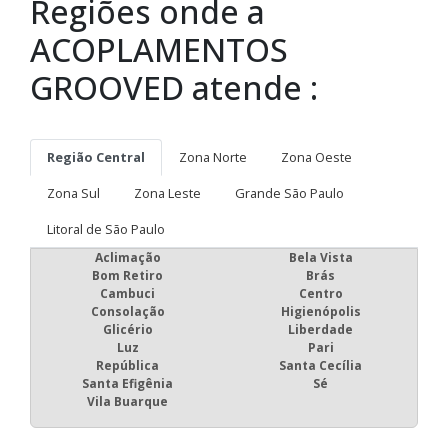
Regiões onde a
ACOPLAMENTOS
GROOVED atende :
Região Central
Zona Norte
Zona Oeste
Zona Sul
Zona Leste
Grande São Paulo
Litoral de São Paulo
Aclimação
Bela Vista
Bom Retiro
Brás
Cambuci
Centro
Consolação
Higienópolis
Glicério
Liberdade
Luz
Pari
República
Santa Cecília
Santa Efigênia
Sé
Vila Buarque