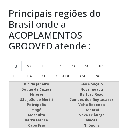
Principais regiões do
Brasil onde a
ACOPLAMENTOS
GROOVED atende :
RJ
MG
ES
SP
PR
SC
RS
PE
BA
CE
GO e DF
AM
PA
Rio de Janeiro
São Gonçalo
Duque de Caxias
Nova Iguaçu
Niterói
Belford Roxo
São João de Meriti
Campos dos Goytacazes
Petrópolis
Volta Redonda
Magé
Itaboraí
Mesquita
Nova Friburgo
Barra Mansa
Macaé
Cabo Frio
Nilópolis