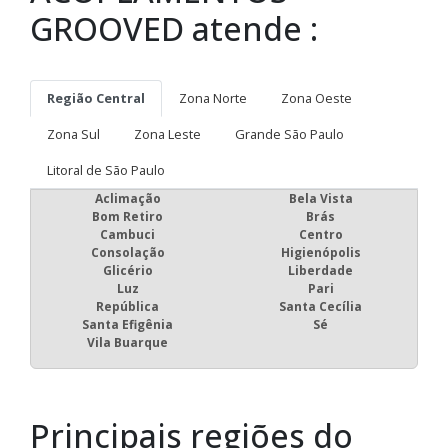
GROOVED atende :
Região Central
Zona Norte
Zona Oeste
Zona Sul
Zona Leste
Grande São Paulo
Litoral de São Paulo
Aclimação
Bela Vista
Bom Retiro
Brás
Cambuci
Centro
Consolação
Higienópolis
Glicério
Liberdade
Luz
Pari
República
Santa Cecília
Santa Efigênia
Sé
Vila Buarque
Principais regiões do