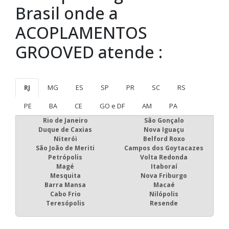
Brasil onde a
ACOPLAMENTOS
GROOVED atende :
RJ
MG
ES
SP
PR
SC
RS
PE
BA
CE
GO e DF
AM
PA
Rio de Janeiro
São Gonçalo
Duque de Caxias
Nova Iguaçu
Niterói
Belford Roxo
São João de Meriti
Campos dos Goytacazes
Petrópolis
Volta Redonda
Magé
Itaboraí
Mesquita
Nova Friburgo
Barra Mansa
Macaé
Cabo Frio
Nilópolis
Teresópolis
Resende