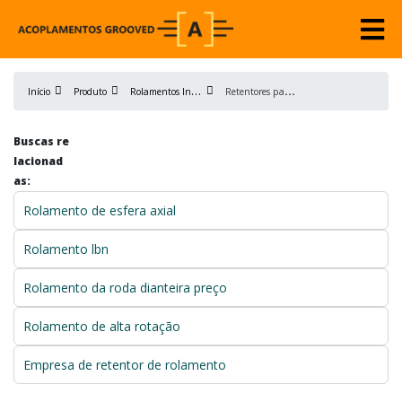
R
olamentos Industriais
R
etentores para rolamentos
Início
Produto
Buscas re
lacionad
as:
Rolamento de esfera axial
Rolamento lbn
Rolamento da roda dianteira preço
Rolamento de alta rotação
Empresa de retentor de rolamento