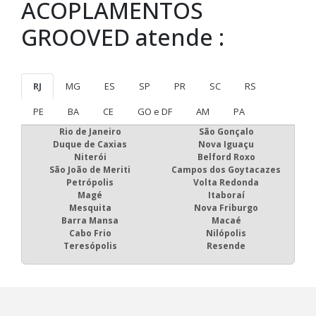
ACOPLAMENTOS
GROOVED atende :
RJ
MG
ES
SP
PR
SC
RS
PE
BA
CE
GO e DF
AM
PA
Rio de Janeiro
São Gonçalo
Duque de Caxias
Nova Iguaçu
Niterói
Belford Roxo
São João de Meriti
Campos dos Goytacazes
Petrópolis
Volta Redonda
Magé
Itaboraí
Mesquita
Nova Friburgo
Barra Mansa
Macaé
Cabo Frio
Nilópolis
Teresópolis
Resende