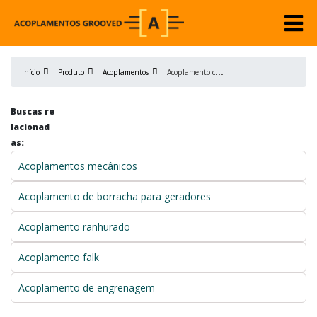
A
coplamento cruzeta
Início
Produto
Acoplamentos
Buscas re
lacionad
as:
Acoplamentos mecânicos
Acoplamento de borracha para geradores
Acoplamento ranhurado
Acoplamento falk
Acoplamento de engrenagem