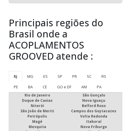
Principais regiões do
Brasil onde a
ACOPLAMENTOS
GROOVED atende :
RJ
MG
ES
SP
PR
SC
RS
PE
BA
CE
GO e DF
AM
PA
Rio de Janeiro
São Gonçalo
Duque de Caxias
Nova Iguaçu
Niterói
Belford Roxo
São João de Meriti
Campos dos Goytacazes
Petrópolis
Volta Redonda
Magé
Itaboraí
Mesquita
Nova Friburgo