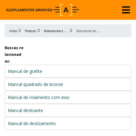
R
olamentos e Mancais
F
abricante de mancais de rolamento
Início
Produto
Buscas re
lacionad
as:
Mancal de grafite
Mancal quadrado de bronze
Mancal de rolamento com eixo
Mancal deslizante
Mancal de deslizamento