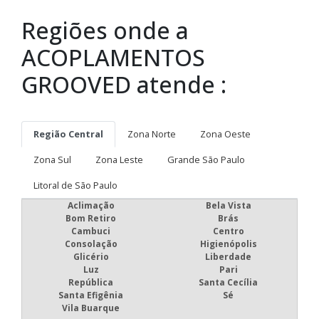
Regiões onde a
ACOPLAMENTOS
GROOVED atende :
Região Central
Zona Norte
Zona Oeste
Zona Sul
Zona Leste
Grande São Paulo
Litoral de São Paulo
Aclimação
Bela Vista
Bom Retiro
Brás
Cambuci
Centro
Consolação
Higienópolis
Glicério
Liberdade
Luz
Pari
República
Santa Cecília
Santa Efigênia
Sé
Vila Buarque