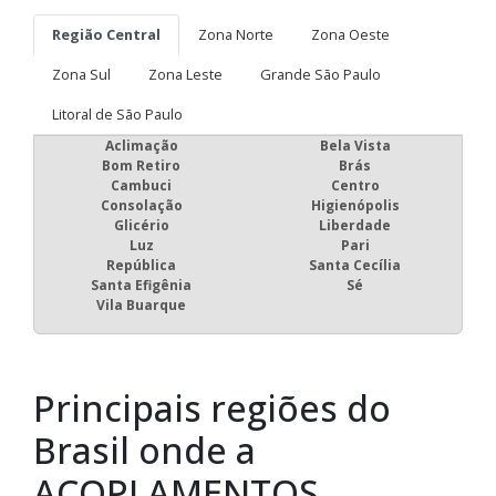
Região Central
Zona Norte
Zona Oeste
Zona Sul
Zona Leste
Grande São Paulo
Litoral de São Paulo
Aclimação
Bela Vista
Bom Retiro
Brás
Cambuci
Centro
Consolação
Higienópolis
Glicério
Liberdade
Luz
Pari
República
Santa Cecília
Santa Efigênia
Sé
Vila Buarque
Principais regiões do
Brasil onde a
ACOPLAMENTOS