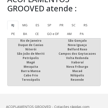
GROOVED atende :
RJ
MG
ES
SP
PR
SC
RS
PE
BA
CE
GO e DF
AM
PA
Rio de Janeiro
São Gonçalo
Duque de Caxias
Nova Iguaçu
Niterói
Belford Roxo
São João de Meriti
Campos dos Goytacazes
Petrópolis
Volta Redonda
Magé
Itaboraí
Mesquita
Nova Friburgo
Barra Mansa
Macaé
Cabo Frio
Nilópolis
Teresópolis
Resende
ACOPLAMENTOS GROOVED - Cotações rápidas com