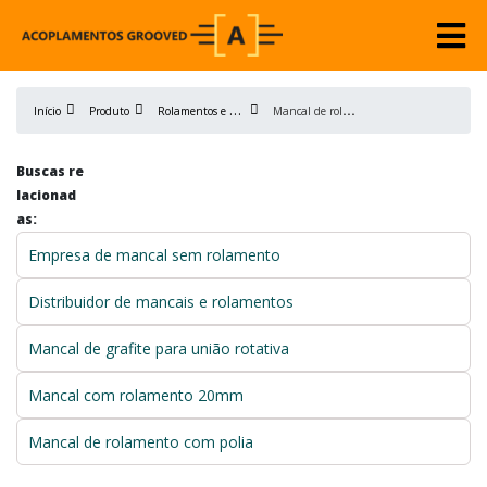
R
olamentos e Mancais
M
ancal de rolamento com polia
Início
Produto
Buscas re
lacionad
as:
Empresa de mancal sem rolamento
Distribuidor de mancais e rolamentos
Mancal de grafite para união rotativa
Mancal com rolamento 20mm
Mancal de rolamento com polia